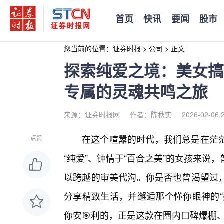
首页
快讯
要闻
股市
您当前的位置：
证券时报
>
公司
>
正文
探索纯爱之境：美女搞
专属的灵魂共鸣之旅
来源：证券时报网
作者：陈秋实
2026-02-06 
在这个喧嚣的时代，我们总是在茫
点赞
“纯爱”、钟情于“百合之美”的女孩来说
以跨越的审美代沟。你是否也曾渴望过
分享精致生活，并邂逅那个懂你眼神的“
你安🎯利的，正是这款在圈内口碑爆棚