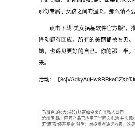
那份专属于女孩之间的温柔，那么请不
点击下载“美女搞基软件官方版”，
悸动都有回应，所有的美丽都被看见。
她，也遇见更好的自己。你的那一半，
来。
活动：【
8cjVGdkyAuHwSRRkeCZXbTJ
马斯克.的<大>部分财富如今来自其私人公司
沧州明,珠：隔膜产品已应用于半固态电池 并实现
汇‘添’富“债基暴雷”背后：对投资者缺乏敬畏，这